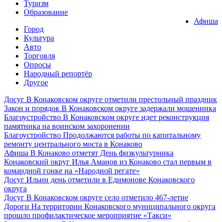
Туризм
Образование
Афиша
Город
Культура
Авто
Торговля
Опросы
Народный репортёр
Другое
Досуг
В Конаковском округе отметили престольный праздник
Закон и порядок
В Конаковском округе задержали мошенника
Благоустройство
В Конаковском округе идет реконструкция
памятника на воинском захоронении
Благоустройство
Продолжаются работы по капитальному
ремонту центрального моста в Конаково
Афиша
В Конаково отметят День физкультурника
Конаковский округ
Илья Аманов из Конаково стал первым в
командной гонке на «Народной регате»
Досуг
Ильин день отметили в Едимонове Конаковского
округа
Досуг
В Конаковском округе село отметило 467-летие
Дороги
На территории Конаковского муниципального округа
прошло профилактическое мероприятие «Такси»