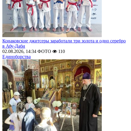
Конаковские джитсеры заработали три золота и одно серебро
в Абу-Даби
02.08.2026, 14:34
ФОТО
110
Единоборства