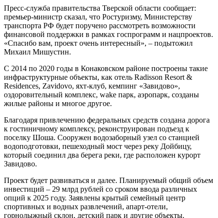
Пресс-служба правительства Тверской области сообщает:
премьер-министр сказал, что Ростуризму, Министерству
транспорта РФ будет поручено рассмотреть возможности
финансовой поддержки в рамках госпрограмм и нацпроектов.
«Спасибо вам, проект очень интересный», – подытожил
Михаил Мишустин.
С 2014 по 2020 годы в Конаковском районе построены такие
инфраструктурные объекты, как отель Radisson Resort &
Residences, Zavidovo, яхт-клуб, кемпинг «Завидово»,
оздоровительный комплекс, wake парк, аэропарк, созданы
жилые районы и многое другое.
Благодаря привлечению федеральных средств создана дорога
к гостиничному комплексу, реконструирован подъезд к
поселку Шоша. Сооружен водозаборный узел со станцией
водоподготовки, пешеходный мост через реку Дойбицу,
который соединил два берега реки, где расположен курорт
Завидово.
Проект будет развиваться и далее. Планируемый общий объем
инвестиций – 29 млрд рублей со сроком ввода различных
опций к 2025 году. Заявлены крытый семейный центр
спортивных и водных развлечений, апарт-отели,
горнолыжный склон, детский парк и другие объекты.