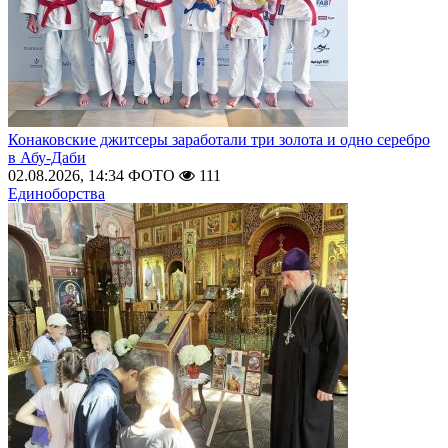
Конаковские джитсеры заработали три золота и одно серебро
в Абу-Даби
02.08.2026, 14:34
ФОТО
111
Единоборства