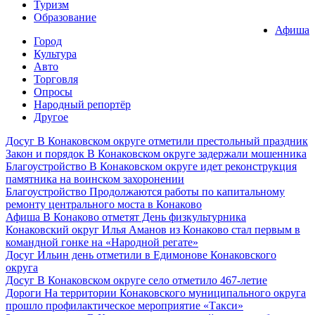
Туризм
Образование
Афиша
Город
Культура
Авто
Торговля
Опросы
Народный репортёр
Другое
Досуг
В Конаковском округе отметили престольный праздник
Закон и порядок
В Конаковском округе задержали мошенника
Благоустройство
В Конаковском округе идет реконструкция
памятника на воинском захоронении
Благоустройство
Продолжаются работы по капитальному
ремонту центрального моста в Конаково
Афиша
В Конаково отметят День физкультурника
Конаковский округ
Илья Аманов из Конаково стал первым в
командной гонке на «Народной регате»
Досуг
Ильин день отметили в Едимонове Конаковского
округа
Досуг
В Конаковском округе село отметило 467-летие
Дороги
На территории Конаковского муниципального округа
прошло профилактическое мероприятие «Такси»