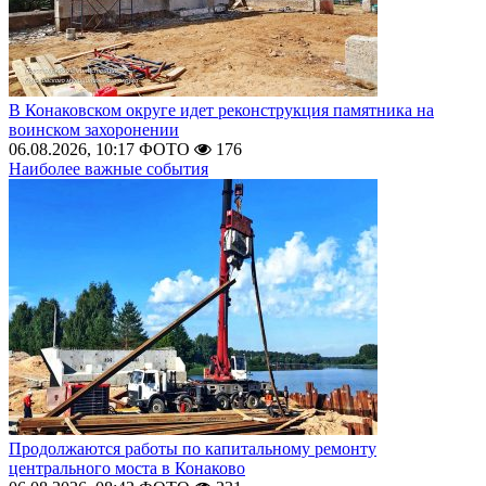
В Конаковском округе идет реконструкция памятника на
воинском захоронении
06.08.2026, 10:17
ФОТО
176
Наиболее важные события
Продолжаются работы по капитальному ремонту
центрального моста в Конаково