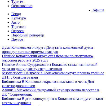
Туризм
Образование
Афиша
Город
Культура
Авто
Торговля
Опросы
Народный репортёр
Другое
Дума Конаковского округа
Депутаты конаковской думы
проведут личные приемы граждан
Главное
Конаковский округ стал первым по спортивно-
массовой работе в 2025 году
Главное
Алина Сударикова из Конаково стала чемпионкой
мира по джиу-джитсу среди женщин
безопасность
На трассе в Конаковском округе прошло тройное
ДТП с большегрузами
Библиотека
В Конаково открылась выставка в честь Дня
железнодорожников
Афиша
Конаковский фандомный клуб временно переехал в
ДК "Современник
Библиотека
В дни каникул дети в Конаковском округе читают
газеты и журналы