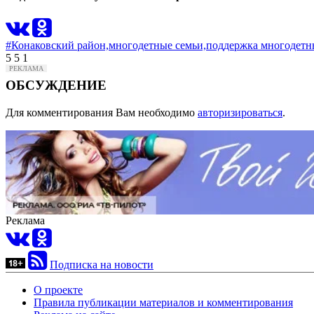
#Конаковский район,
многодетные семьи,
поддержка многодетн
5
5
1
ОБСУЖДЕНИЕ
Для комментирования Вам необходимо
авторизироваться
.
Реклама
Подписка на новости
О проекте
Правила публикации материалов и комментирования