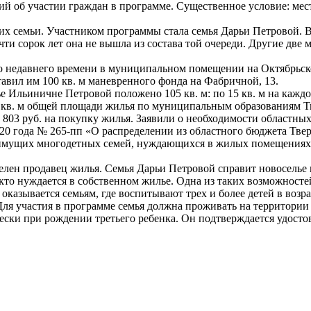
 об участии граждан в программе. Существенное условие: мест
 семьи. Участником программы стала семья Дарьи Петровой. В 1
ти сорок лет она не вышла из состава той очереди. Другие две
о недавнего времени в муниципальном помещении на Октябрьской
тавил им 100 кв. м маневренного фонда на Фабричной, 13.
е Ильиничне Петровой положено 105 кв. м: по 15 кв. м на каждог
 кв. м общей площади жилья по муниципальным образованиям Тв
03 руб. на покупку жилья. Заявили о необходимости областных 
020 года № 265-пп «О распределении из областного бюджета Тв
мущих многодетных семей, нуждающихся в жилых помещениях, в
ен продавец жилья. Семья Дарьи Петровой справит новоселье в 
 кто нуждается в собственном жилье. Одна из таких возможнос
азывается семьям, где воспитывают трех и более детей в возрас
 участия в программе семья должна проживать на территории Т
ески при рождении третьего ребенка. Он подтверждается удосто