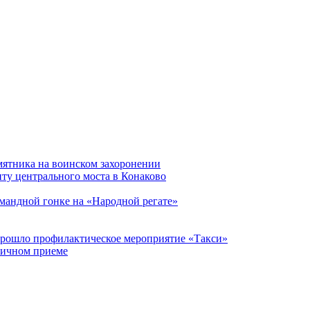
мятника на воинском захоронении
ту центрального моста в Конаково
мандной гонке на «Народной регате»
прошло профилактическое мероприятие «Такси»
личном приеме