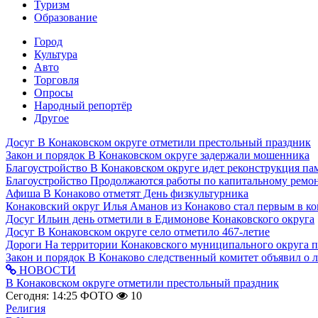
Туризм
Образование
Город
Культура
Авто
Торговля
Опросы
Народный репортёр
Другое
Досуг
В Конаковском округе отметили престольный праздник
Закон и порядок
В Конаковском округе задержали мошенника
Благоустройство
В Конаковском округе идет реконструкция па
Благоустройство
Продолжаются работы по капитальному ремон
Афиша
В Конаково отметят День физкультурника
Конаковский округ
Илья Аманов из Конаково стал первым в ко
Досуг
Ильин день отметили в Едимонове Конаковского округа
Досуг
В Конаковском округе село отметило 467-летие
Дороги
На территории Конаковского муниципального округа 
Закон и порядок
В Конаково следственный комитет объявил о 
НОВОСТИ
В Конаковском округе отметили престольный праздник
Сегодня: 14:25
ФОТО
10
Религия