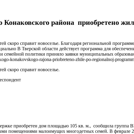
о Конаковского района приобретено жил
тей скоро справит новоселье. Благодаря региональной програм
ициально В Тверской области действует программа для обеспе
 и семейной политики приняло заявки муниципальных образова
kogo-konakovskogo-rajona-priobreteno-zhile-po-regionalnoj-program
ей скоро справит новоселье.
еспондент
ержке приобретен дом площадью 105 кв. м., сообщила группа 
лыми помещениями малоимущих многодетных семей. В феврале 2