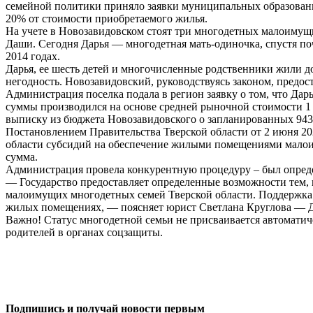
семейной политики приняло заявки муниципальных образований
20% от стоимости приобретаемого жилья.
На учете в Новозавидовском стоят три многодетных малоимущих
Даши. Сегодня Дарья — многодетная мать-одиночка, спустя поч
2014 годах.
Дарья, ее шесть детей и многочисленные родственники жили д
негодность. Новозавидовский, руководствуясь законом, предос
Администрация поселка подала в регион заявку о том, что Дарь
суммы производился на основе средней рыночной стоимости 1
выписку из бюджета Новозавидовского о запланированных 943 8
Постановлением Правительства Тверской области от 2 июня 2
области субсидий на обеспечение жилыми помещениями малои
сумма.
Администрация провела конкурентную процедуру – был определ
— Государство предоставляет определенные возможности тем,
малоимущих многодетных семей Тверской области. Поддержка ок
жилых помещениях, — поясняет юрист Светлана Круглова — Для
Важно! Статус многодетной семьи не присваивается автоматич
родителей в органах соцзащиты.
0
0
Подпишись и получай новости первым