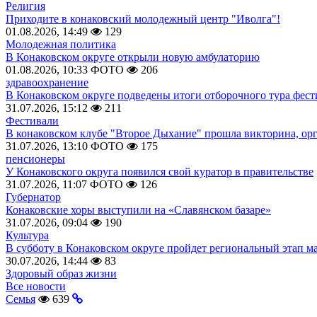
Религия
Приходите в конаковский молодежный центр "Иволга"!
01.08.2026, 14:49
129
Молодежная политика
В Конаковском округе открыли новую амбулаторию
01.08.2026, 10:33
ФОТО
206
здравоохранение
В Конаковском округе подведены итоги отборочного тура фест
31.07.2026, 15:12
211
Фестивали
В конаковском клубе "Второе Дыхание" прошла викторина, ор
31.07.2026, 13:10
ФОТО
175
пенсионеры
У Конаковского округа появился свой куратор в правительстве
31.07.2026, 11:07
ФОТО
126
Губернатор
Конаковские хоры выступили на «Славянском базаре»
31.07.2026, 09:04
190
Культура
В субботу в Конаковском округе пройдет региональный этап м
30.07.2026, 14:44
83
Здоровый образ жизни
Все новости
Семья
639