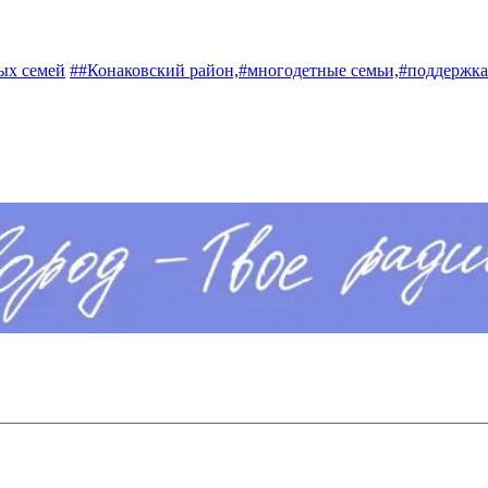
ых семей
##Конаковский район,
#многодетные семьи,
#поддержка