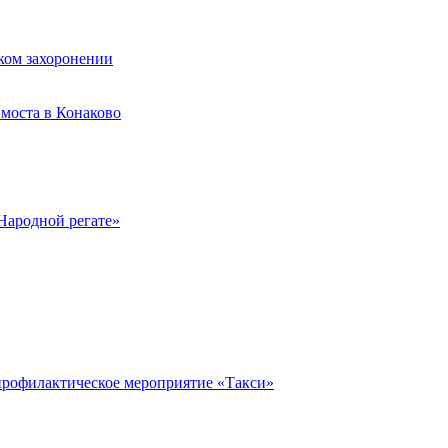
ком захоронении
моста в Конаково
Народной регате»
профилактическое мероприятие «Такси»