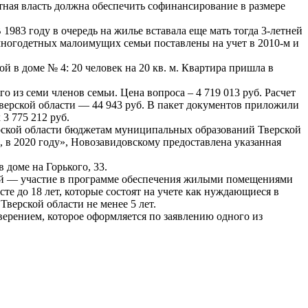
ная власть должна обеспечить софинансирование в размере
983 году в очередь на жилье вставала еще мать тогда 3-летней
 многодетных малоимущих семьи поставлены на учет в 2010-м и
 в доме № 4: 20 человек на 20 кв. м. Квартира пришла в
о из семи членов семьи. Цена вопроса – 4 719 013 руб. Расчет
ерской области — 44 943 руб. В пакет документов приложили
3 775 212 руб.
ерской области бюджетам муниципальных образований Тверской
 2020 году», Новозавидовскому предоставлена указанная
доме на Горького, 33.
тей — участие в программе обеспечения жилыми помещениями
те до 18 лет, которые состоят на учете как нуждающиеся в
верской области не менее 5 лет.
верением, которое оформляется по заявлению одного из