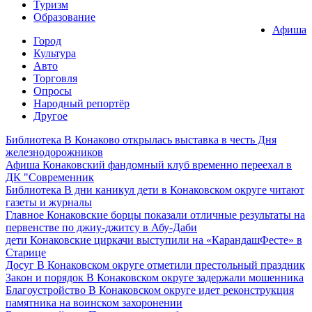
Туризм
Образование
Афиша
Город
Культура
Авто
Торговля
Опросы
Народный репортёр
Другое
Библиотека
В Конаково открылась выставка в честь Дня
железнодорожников
Афиша
Конаковский фандомный клуб временно переехал в
ДК "Современник
Библиотека
В дни каникул дети в Конаковском округе читают
газеты и журналы
Главное
Конаковские борцы показали отличные результаты на
первенстве по джиу-джитсу в Абу-Даби
дети
Конаковские циркачи выступили на «КарандашФесте» в
Старице
Досуг
В Конаковском округе отметили престольный праздник
Закон и порядок
В Конаковском округе задержали мошенника
Благоустройство
В Конаковском округе идет реконструкция
памятника на воинском захоронении