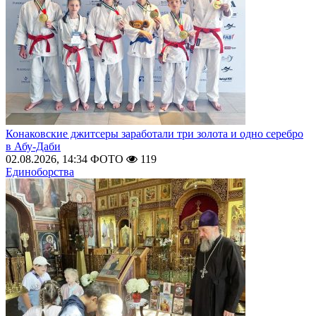
Конаковские джитсеры заработали три золота и одно серебро
в Абу-Даби
02.08.2026, 14:34
ФОТО
119
Единоборства