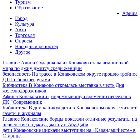
Туризм
Образование
Афиша
Город
Культура
Авто
Торговля
Опросы
Народный репортёр
Другое
Главное
Алина Сударикова из Конаково стала чемпионкой
мира по джиу-джитсу среди женщин
безопасность
На трассе в Конаковском округе прошло тройное
ДТП с большегрузами
Библиотека
В Конаково открылась выставка в честь Дня
железнодорожников
Афиша
Конаковский фандомный клуб временно переехал в
ДК "Современник
Библиотека
В дни каникул дети в Конаковском округе читают
газеты и журналы
Главное
Конаковские борцы показали отличные результаты на
первенстве по джиу-джитсу в Абу-Даби
дети
Конаковские циркачи выступили на «КарандашФесте» в
Старице