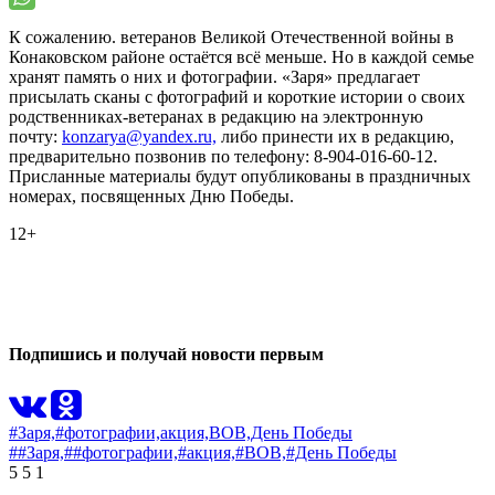
К сожалению. ветеранов Великой Отечественной войны в
Конаковском районе остаётся всё меньше. Но в каждой семье
хранят память о них и фотографии. «Заря» предлагает
присылать сканы с фотографий и короткие истории о своих
родственниках-ветеранах в редакцию на электронную
почту:
konzarya@yandex.ru,
либо принести их в редакцию,
предварительно позвонив по телефону: 8-904-016-60-12.
Присланные материалы будут опубликованы в праздничных
номерах, посвященных Дню Победы.
12+
0
0
Подпишись и получай новости первым
#Заря,
#фотографии,
акция,
ВОВ,
День Победы
##Заря,
##фотографии,
#акция,
#ВОВ,
#День Победы
5
5
1