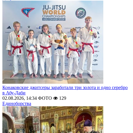
Конаковские джитсеры заработали три золота и одно серебро
в Абу-Даби
02.08.2026, 14:34
ФОТО
129
Единоборства