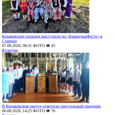
Конаковские циркачи выступили на «КарандашФесте» в
Старице
07.08.2026, 08:31
ФОТО
45
Культура
В Конаковском округе отметили престольный праздник
06.08.2026, 14:25
ФОТО
76