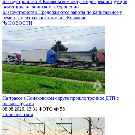
Благоустройство
В Конаковском округе идет реконструкция
памятника на воинском захоронении
Благоустройство
Продолжаются работы по капитальному
ремонту центрального моста в Конаково
НОВОСТИ
На трассе в Конаковском округе прошло тройное ДТП с
большегрузами
08.08.2026, 13:31
ФОТО
56
Происшествия