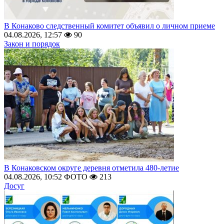
В Конаково следственный комитет объявил о личном приеме
04.08.2026, 12:57
90
Закон и порядок
В Конаковском округе деревня отметила 480-летие
04.08.2026, 10:52
ФОТО
213
Досуг