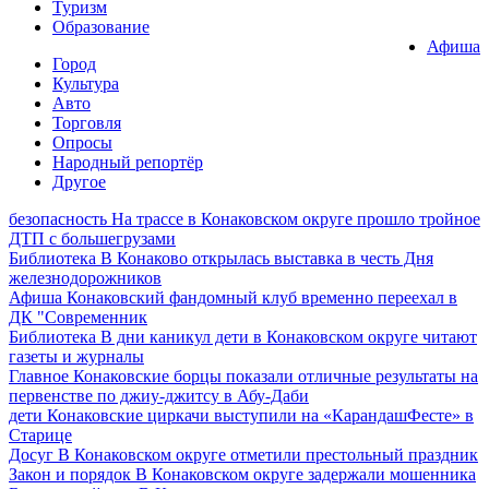
Туризм
Образование
Афиша
Город
Культура
Авто
Торговля
Опросы
Народный репортёр
Другое
безопасность
На трассе в Конаковском округе прошло тройное
ДТП с большегрузами
Библиотека
В Конаково открылась выставка в честь Дня
железнодорожников
Афиша
Конаковский фандомный клуб временно переехал в
ДК "Современник
Библиотека
В дни каникул дети в Конаковском округе читают
газеты и журналы
Главное
Конаковские борцы показали отличные результаты на
первенстве по джиу-джитсу в Абу-Даби
дети
Конаковские циркачи выступили на «КарандашФесте» в
Старице
Досуг
В Конаковском округе отметили престольный праздник
Закон и порядок
В Конаковском округе задержали мошенника