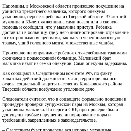
Напомним, в Московской области произошло покушение на
убийство трехлетнего мальчика, которого опекуны
усыновили, перевезя ребенка из Тверской области. 37-летний
мужчина и 33-летняя женщина сами позвонили в скорую
помощь и сообщили, что у мальчика приступ. Ребенка
доставили в больницу, где у него диагностировали отравление
психотропными веществами, закрытую черепно-мозговую
травму, ушиб головного мозга, множественные ушибы.
Произошло непоправимое: ребенок с тяжелейшими травмами
скончался в подмосковной больнице. Маленький брат
мальчика изъят из семьи опекунов. Сами опекуны задержаны.
Как сообщают в Следственном комитете РФ, по факту
халатных действий должностных лиц территориального
отдела социальной защиты населения Конаковского района
Тверской области возбуждено уголовное дело.
Следователи считают, что в соцзащите формально подошли к
процедуре проверки супружеской пары из Москвы, которая
усыновила мальчика. По версии СКР, при проверке были
допущены грубые нарушения, игнорирование норм и
требований, закрепленных в законодательстве.
– Следствием будет проверена вся цепочка механизма