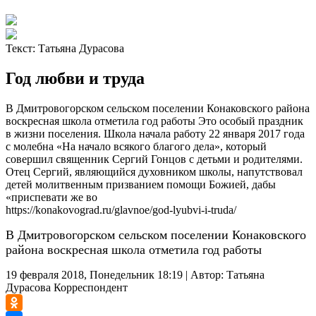
Текст:
Татьяна Дурасова
Год любви и труда
В Дмитровогорском сельском поселении Конаковского района
воскресная школа отметила год работы Это особый праздник
в жизни поселения. Школа начала работу 22 января 2017 года
с молебна «На начало всякого благого дела», который
совершил священник Сергий Гонцов с детьми и родителями.
Отец Сергий, являющийся духовником школы, напутствовал
детей молитвенным призванием помощи Божией, дабы
«приспевати же во
https://konakovograd.ru/glavnoe/god-lyubvi-i-truda/
В Дмитровогорском сельском поселении Конаковского
района воскресная школа отметила год работы
19 февраля 2018, Понедельник 18:19
|
Автор:
Татьяна
Дурасова
Корреспондент