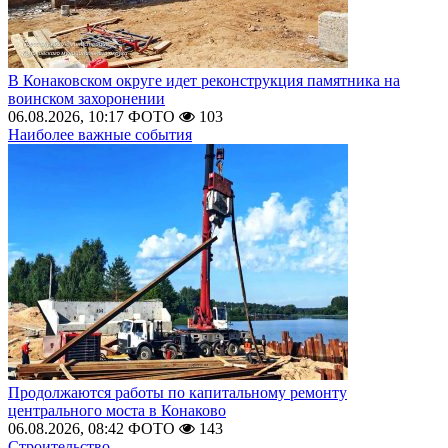
В Конаковском округе идет реконструкция памятника на
воинском захоронении
06.08.2026, 10:17
ФОТО
103
Наиболее важные события
Продолжаются работы по капитальному ремонту
центрального моста в Конаково
06.08.2026, 08:42
ФОТО
143
Строительство