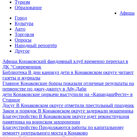
Туризм
Образование
Афиша
Город
Культура
Авто
Торговля
Опросы
Народный репортёр
Другое
Афиша
Конаковский фандомный клуб временно переехал в
ДК "Современник
Библиотека
В дни каникул дети в Конаковском округе читают
газеты и журналы
Главное
Конаковские борцы показали отличные результаты на
первенстве по джиу-джитсу в Абу-Даби
дети
Конаковские циркачи выступили на «КарандашФесте» в
Старице
Досуг
В Конаковском округе отметили престольный праздник
Закон и порядок
В Конаковском округе задержали мошенника
Благоустройство
В Конаковском округе идет реконструкция
памятника на воинском захоронении
Благоустройство
Продолжаются работы по капитальному
ремонту центрального моста в Конаково