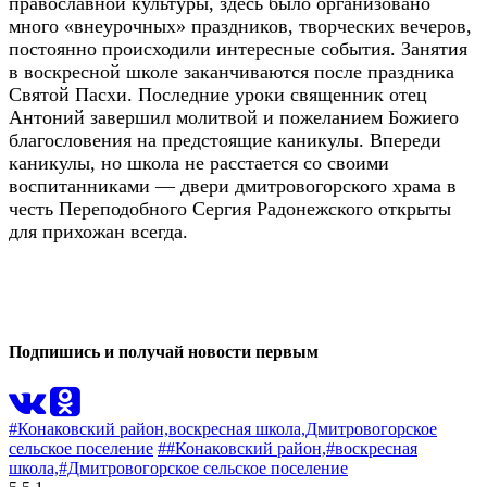
православной культуры, здесь было организовано
много «внеурочных» праздников, творческих вечеров,
постоянно происходили интересные события. Занятия
в воскресной школе заканчиваются после праздника
Святой Пасхи. Последние уроки священник отец
Антоний завершил молитвой и пожеланием Божиего
благословения на предстоящие каникулы. Впереди
каникулы, но школа не расстается со своими
воспитанниками — двери дмитровогорского храма в
честь Переподобного Сергия Радонежского открыты
для прихожан всегда.
0
0
Подпишись и получай новости первым
#Конаковский район,
воскресная школа,
Дмитровогорское
сельское поселение
##Конаковский район,
#воскресная
школа,
#Дмитровогорское сельское поселение