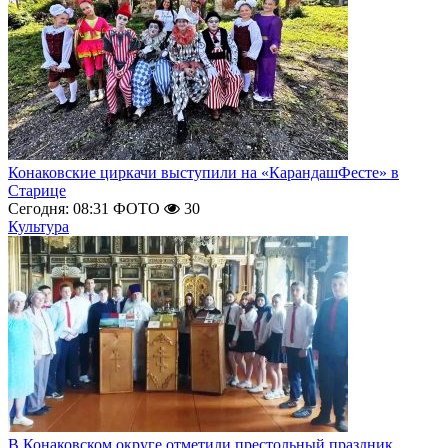
Конаковские циркачи выступили на «КарандашФесте» в
Старице
Сегодня: 08:31
ФОТО
30
Культура
В Конаковском округе отметили престольный праздник