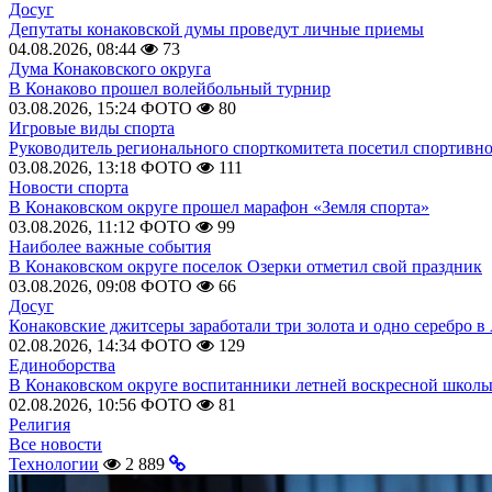
Досуг
Депутаты конаковской думы проведут личные приемы
04.08.2026, 08:44
73
Дума Конаковского округа
В Конаково прошел волейбольный турнир
03.08.2026, 15:24
ФОТО
80
Игровые виды спорта
Руководитель регионального спорткомитета посетил спортивн
03.08.2026, 13:18
ФОТО
111
Новости спорта
В Конаковском округе прошел марафон «Земля спорта»
03.08.2026, 11:12
ФОТО
99
Наиболее важные события
В Конаковском округе поселок Озерки отметил свой праздник
03.08.2026, 09:08
ФОТО
66
Досуг
Конаковские джитсеры заработали три золота и одно серебро в
02.08.2026, 14:34
ФОТО
129
Единоборства
В Конаковском округе воспитанники летней воскресной школы
02.08.2026, 10:56
ФОТО
81
Религия
Все новости
Технологии
2 889