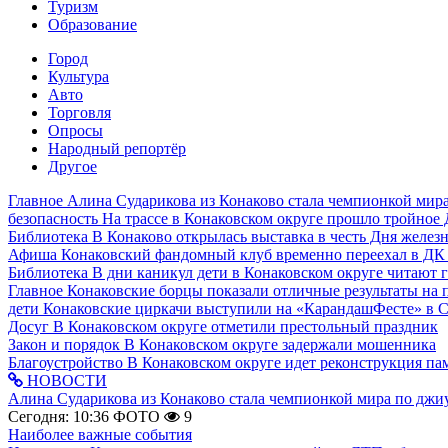
Туризм
Образование
Город
Культура
Авто
Торговля
Опросы
Народный репортёр
Другое
Главное
Алина Сударикова из Конаково стала чемпионкой мир
безопасность
На трассе в Конаковском округе прошло тройное
Библиотека
В Конаково открылась выставка в честь Дня желе
Афиша
Конаковский фандомный клуб временно переехал в ДК
Библиотека
В дни каникул дети в Конаковском округе читают 
Главное
Конаковские борцы показали отличные результаты на 
дети
Конаковские циркачи выступили на «КарандашФесте» в 
Досуг
В Конаковском округе отметили престольный праздник
Закон и порядок
В Конаковском округе задержали мошенника
Благоустройство
В Конаковском округе идет реконструкция па
НОВОСТИ
Алина Сударикова из Конаково стала чемпионкой мира по дж
Сегодня: 10:36
ФОТО
9
Наиболее важные события