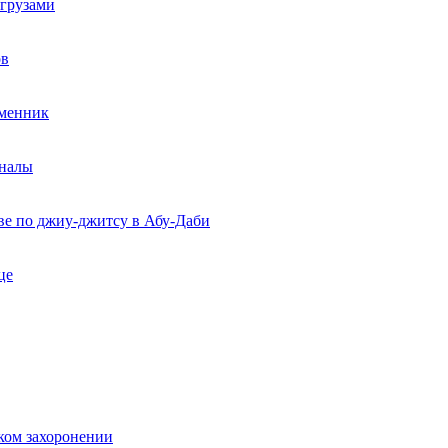
егрузами
ов
еменник
рналы
ве по джиу-джитсу в Абу-Даби
це
ком захоронении