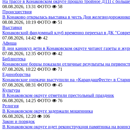
На трассе в Конаковском округе прошло тройное ДТП с больш
08.08.2026, 13:31
ФОТО
58
Происшествия
В Конаково открылась выставка в честь Дня железнодорожник
08.08.2026, 10:19
ФОТО
51
Выставки
Конаковский фандомный клуб временно переехал в ДК "Совр
07.08.2026, 14:42
42
Афиша
В дни каникул дети в Конаковском округе читают газеты и жу
07.08.2026, 12:35
ФОТО
42
Библиотека
Конаковские борцы показали отличные результаты на первенст
07.08.2026, 10:22
ФОТО
71
Единоборства
Конаковские циркачи выступили на «КарандашФесте» в Стари
07.08.2026, 08:31
ФОТО
45
Культура
В Конаковском округе отметили престольный праздник
06.08.2026, 14:25
ФОТО
76
Религия
В Конаковском округе задержали мошенника
06.08.2026, 12:20
106
Закон и порядок
В Конаковском округе идет реконструкция памятника на воинс