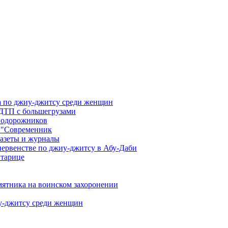
а по джиу-джитсу среди женщин
 ДТП с большегрузами
знодорожников
 "Современник
газеты и журналы
первенстве по джиу-джитсу в Абу-Даби
Старице
мятника на воинском захоронении
иу-джитсу среди женщин