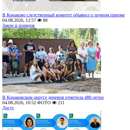
В Конаково следственный комитет объявил о личном приеме
04.08.2026, 12:57
88
Закон и порядок
В Конаковском округе деревня отметила 480-летие
04.08.2026, 10:52
ФОТО
211
Досуг