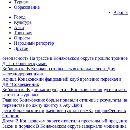
Туризм
Образование
Афиша
Город
Культура
Авто
Торговля
Опросы
Народный репортёр
Другое
безопасность
На трассе в Конаковском округе прошло тройное
ДТП с большегрузами
Библиотека
В Конаково открылась выставка в честь Дня
железнодорожников
Афиша
Конаковский фандомный клуб временно переехал в
ДК "Современник
Библиотека
В дни каникул дети в Конаковском округе читают
газеты и журналы
Главное
Конаковские борцы показали отличные результаты на
первенстве по джиу-джитсу в Абу-Даби
дети
Конаковские циркачи выступили на «КарандашФесте» в
Старице
Досуг
В Конаковском округе отметили престольный праздник
Закон и порядок
В Конаковском округе задержали мошенника