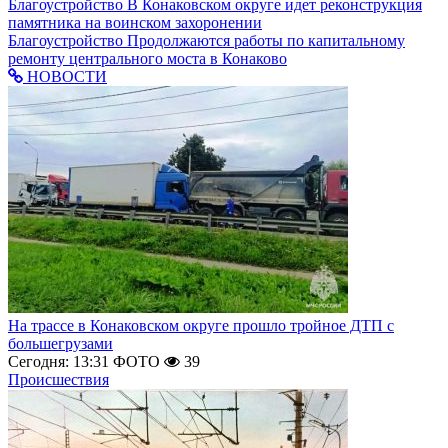
Благоустройство
В Конаковском округе идет реконструкция
памятника на воинском захоронении
Благоустройство
Продолжаются работы по капитальному
ремонту центрального моста в Конаково
НОВОСТИ
На трассе в Конаковском округе прошло тройное ДТП с
большегрузами
Сегодня: 13:31
ФОТО
39
Происшествия