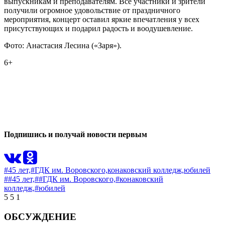
выпускникам и преподавателям. Все участники и зрители
получили огромное удовольствие от праздничного
мероприятия, концерт оставил яркие впечатления у всех
присутствующих и подарил радость и воодушевление.
Фото: Анастасия Лесина («Заря»).
6+
0
0
Подпишись и получай новости первым
#45 лет,
#ГДК им. Воровского,
конаковский колледж,
юбилей
##45 лет,
##ГДК им. Воровского,
#конаковский
колледж,
#юбилей
5
5
1
ОБСУЖДЕНИЕ