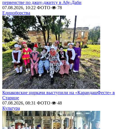
первенстве по джиу-джитсу в Абу-Даби
07.08.2026, 10:22
ФОТО
78
Единоборства
Конаковские циркачи выступили на «КарандашФесте» в
Старице
07.08.2026, 08:31
ФОТО
48
Культура