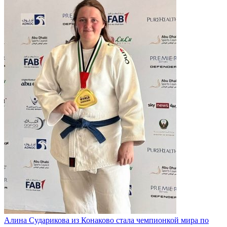
Алина Сударикова из Конаково стала чемпионкой мира по