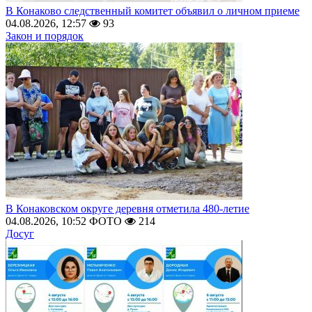
В Конаково следственный комитет объявил о личном приеме
04.08.2026, 12:57
93
Закон и порядок
В Конаковском округе деревня отметила 480-летие
04.08.2026, 10:52
ФОТО
214
Досуг