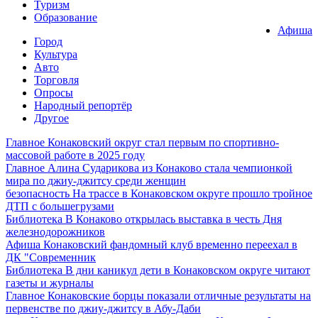
Туризм
Образование
Афиша
Город
Культура
Авто
Торговля
Опросы
Народный репортёр
Другое
Главное
Конаковский округ стал первым по спортивно-
массовой работе в 2025 году
Главное
Алина Сударикова из Конаково стала чемпионкой
мира по джиу-джитсу среди женщин
безопасность
На трассе в Конаковском округе прошло тройное
ДТП с большегрузами
Библиотека
В Конаково открылась выставка в честь Дня
железнодорожников
Афиша
Конаковский фандомный клуб временно переехал в
ДК "Современник
Библиотека
В дни каникул дети в Конаковском округе читают
газеты и журналы
Главное
Конаковские борцы показали отличные результаты на
первенстве по джиу-джитсу в Абу-Даби