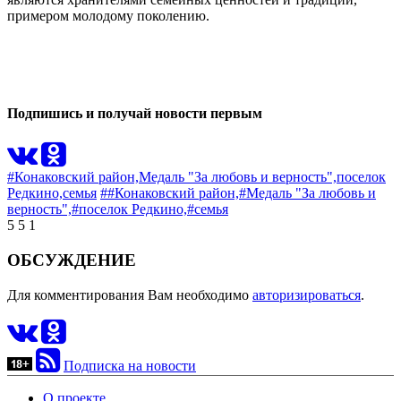
примером молодому поколению.
0
0
Подпишись и получай новости первым
#Конаковский район,
Медаль "За любовь и верность",
поселок
Редкино,
семья
##Конаковский район,
#Медаль "За любовь и
верность",
#поселок Редкино,
#семья
5
5
1
ОБСУЖДЕНИЕ
Для комментирования Вам необходимо
авторизироваться
.
Подписка на новости
О проекте