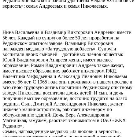
Редкино Конаковского района удостоены медали «За любовь и
верность»: семья Андреевых и семья Николаевых.
Нина Васильевна и Владимир Викторович Андреевы вместе
56 лет. Каждый из супругов более 50 лет проработал на
Редкинском опытном заводе. Владимир Викторович
награжден медалью «За трудовую доблесть». Супруги
воспитали двоих сыновей – достойных членов общества:
Юрий Владимирович Андреев женат, имеет высшее
образование; Роман Владимирович Андреев также женат,
имеет высшее образование, работает инженером РЖД.
Валентина Мефодьевна и Александр Иванович Николаевы
вместе 56 лет. С 1965 года они проживают в нашем поселке и
всю свою трудовую жизнь посвятили Редкинскому опытному
заводу. Николаевы воспитали двоих детей. И сын, и дочь
получили высшее образование, достойно трудятся на благо
родины. Сын, Дмитрий Александрович Николаев, женат,
инженер-машиностроитель, работает инженером по
обслуживанию зданий. Дочь, Вера Александровна
Магницкая, замужем, работает экономистом в ОАО «ЖКХ
Редкино».
Семьи, награжденные медалью «За любовь и верность»,
являются хранителями семейных ценностей и традиций,