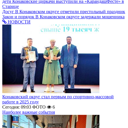
дети
Конаковские циркачи выступили на «КарандашФесте» в
Старице
Досуг
В Конаковском округе отметили престольный праздник
Закон и порядок
В Конаковском округе задержали мошенника
НОВОСТИ
Конаковский округ стал первым по спортивно-массовой
работе в 2025 году
Сегодня: 09:03
ФОТО
6
Наиболее важные события