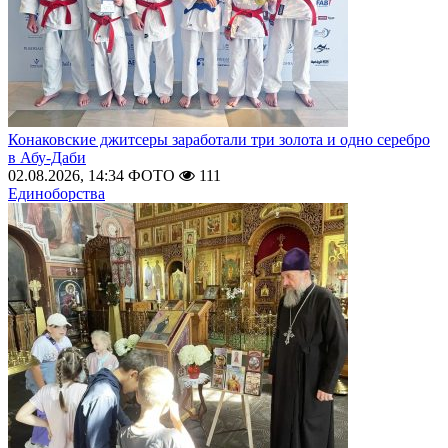
Конаковские джитсеры заработали три золота и одно серебро
в Абу-Даби
02.08.2026, 14:34
ФОТО
111
Единоборства