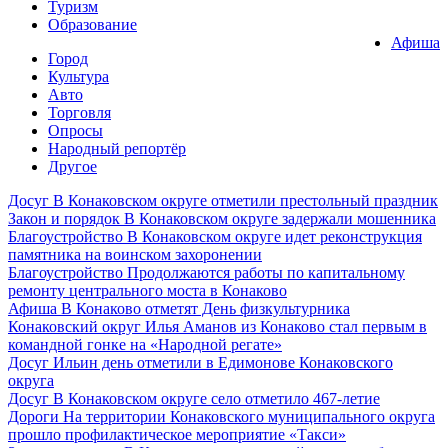
Туризм
Образование
Афиша
Город
Культура
Авто
Торговля
Опросы
Народный репортёр
Другое
Досуг
В Конаковском округе отметили престольный праздник
Закон и порядок
В Конаковском округе задержали мошенника
Благоустройство
В Конаковском округе идет реконструкция
памятника на воинском захоронении
Благоустройство
Продолжаются работы по капитальному
ремонту центрального моста в Конаково
Афиша
В Конаково отметят День физкультурника
Конаковский округ
Илья Аманов из Конаково стал первым в
командной гонке на «Народной регате»
Досуг
Ильин день отметили в Едимонове Конаковского
округа
Досуг
В Конаковском округе село отметило 467-летие
Дороги
На территории Конаковского муниципального округа
прошло профилактическое мероприятие «Такси»