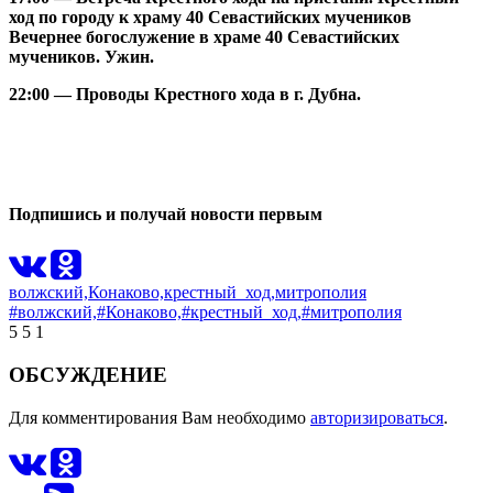
ход по городу к храму 40 Севастийских мучеников
Вечернее богослужение в храме 40 Севастийских
мучеников. Ужин.
22:00 — Проводы Крестного хода в г. Дубна.
0
0
Подпишись и получай новости первым
волжский,
Конаково,
крестный_ход,
митрополия
#волжский,
#Конаково,
#крестный_ход,
#митрополия
5
5
1
ОБСУЖДЕНИЕ
Для комментирования Вам необходимо
авторизироваться
.