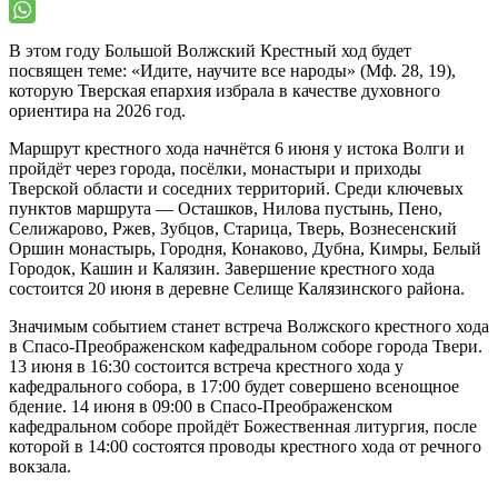
В этом году Большой Волжский Крестный ход будет
посвящен теме: «Идите, научите все народы» (Мф. 28, 19),
которую Тверская епархия избрала в качестве духовного
ориентира на 2026 год.
Маршрут крестного хода начнётся 6 июня у истока Волги и
пройдёт через города, посёлки, монастыри и приходы
Тверской области и соседних территорий. Среди ключевых
пунктов маршрута — Осташков, Нилова пустынь, Пено,
Селижарово, Ржев, Зубцов, Старица, Тверь, Вознесенский
Оршин монастырь, Городня, Конаково, Дубна, Кимры, Белый
Городок, Кашин и Калязин. Завершение крестного хода
состоится 20 июня в деревне Селище Калязинского района.
Значимым событием станет встреча Волжского крестного хода
в Спасо-Преображенском кафедральном соборе города Твери.
13 июня в 16:30 состоится встреча крестного хода у
кафедрального собора, в 17:00 будет совершено всенощное
бдение. 14 июня в 09:00 в Спасо-Преображенском
кафедральном соборе пройдёт Божественная литургия, после
которой в 14:00 состоятся проводы крестного хода от речного
вокзала.