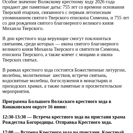
Особое значение Волжскому крестному ходу 2026 года
придают две памятные даты: 755 лет со времени основания
Тверской епархии, связанного с первым летописным
упоминанием святого Тверского епископа Симеона, и 755 лет
со дня рождения святого благоверного великого князя
Михаила Тверского.
В дни крестного хода верующие смогут поклониться
святыням, среди которых — икона святого благоверного
великого князя Михаила Тверского и святителя Симеона,
епископа Тверского, а также ковчег с мощами и икона
Тверских святых.
В рамках крестного хода состоятся Божественные литургии,
молебны, молитвенные шествия, встречи святынь,
водосвятные молебны, богослужения в монастырях и
приходских храмах, а также памятные и просветительские
мероприятия.
Программа Большого Волжского крестного хода в
Конаковском округе 16 июня:
12:30-13:30 — Встреча крестного хода на пристани храма
Рождества Богородицы. Отправка Крестного хода.
17:00 — Встреча Крестного хода на пристани. Крестный