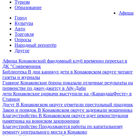
Туризм
Образование
Афиша
Город
Культура
Авто
Торговля
Опросы
Народный репортёр
Другое
Афиша
Конаковский фандомный клуб временно переехал в
ДК "Современник
Библиотека
В дни каникул дети в Конаковском округе читают
газеты и журналы
Главное
Конаковские борцы показали отличные результаты на
первенстве по джиу-джитсу в Абу-Даби
дети
Конаковские циркачи выступили на «КарандашФесте» в
Старице
Досуг
В Конаковском округе отметили престольный праздник
Закон и порядок
В Конаковском округе задержали мошенника
Благоустройство
В Конаковском округе идет реконструкция
памятника на воинском захоронении
Благоустройство
Продолжаются работы по капитальному
ремонту центрального моста в Конаково