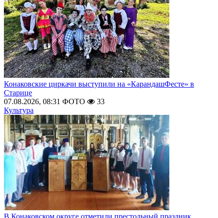
Конаковские циркачи выступили на «КарандашФесте» в
Старице
07.08.2026, 08:31
ФОТО
33
Культура
В Конаковском округе отметили престольный праздник