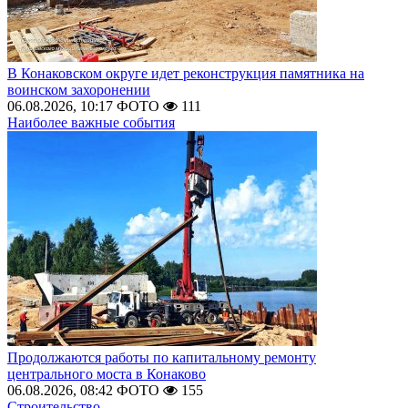
В Конаковском округе идет реконструкция памятника на
воинском захоронении
06.08.2026, 10:17
ФОТО
111
Наиболее важные события
Продолжаются работы по капитальному ремонту
центрального моста в Конаково
06.08.2026, 08:42
ФОТО
155
Строительство