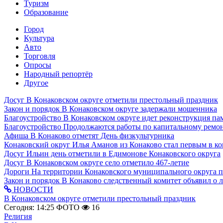
Туризм
Образование
Город
Культура
Авто
Торговля
Опросы
Народный репортёр
Другое
Досуг
В Конаковском округе отметили престольный праздник
Закон и порядок
В Конаковском округе задержали мошенника
Благоустройство
В Конаковском округе идет реконструкция па
Благоустройство
Продолжаются работы по капитальному ремон
Афиша
В Конаково отметят День физкультурника
Конаковский округ
Илья Аманов из Конаково стал первым в ко
Досуг
Ильин день отметили в Едимонове Конаковского округа
Досуг
В Конаковском округе село отметило 467-летие
Дороги
На территории Конаковского муниципального округа 
Закон и порядок
В Конаково следственный комитет объявил о 
НОВОСТИ
В Конаковском округе отметили престольный праздник
Сегодня: 14:25
ФОТО
16
Религия