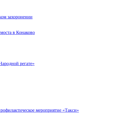
ком захоронении
моста в Конаково
Народной регате»
профилактическое мероприятие «Такси»