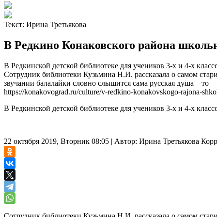
Текст:
Ирина Третьякова
В Редкино Конаковского района школь
В Редкинской детской библиотеке для учеников 3-х и 4-х кла
Сотрудник библиотеки Кузьмина Н.И. рассказала о самом ста
звучании балалайки словно слышится сама русская душа – то
https://konakovograd.ru/culture/v-redkino-konakovskogo-rajona-shkol
В Редкинской детской библиотеке для учеников 3-х и 4-х клас
22 октября 2019, Вторник 08:05
|
Автор:
Ирина Третьякова
Корр
Сотрудник библиотеки Кузьмина Н.И. рассказала о самом ста