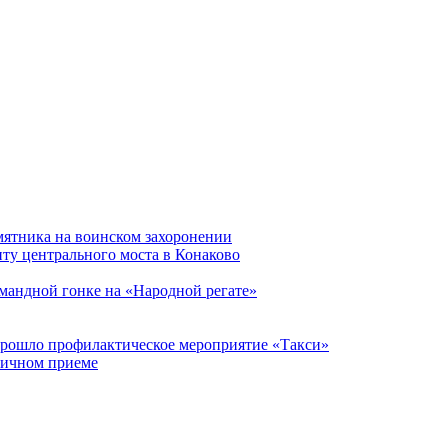
мятника на воинском захоронении
ту центрального моста в Конаково
мандной гонке на «Народной регате»
прошло профилактическое мероприятие «Такси»
личном приеме