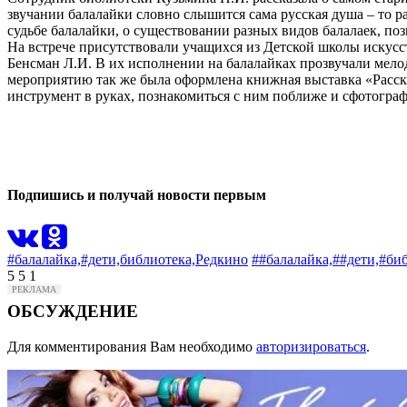
звучании балалайки словно слышится сама русская душа – то ра
судьбе балалайки, о существовании разных видов балалаек, п
На встрече присутствовали учащихся из Детской школы искусс
Бенсман Л.И. В их исполнении на балалайках прозвучали мело
мероприятию так же была оформлена книжная выставка «Расск
инструмент в руках, познакомиться с ним поближе и сфотограф
0
0
Подпишись и получай новости первым
#балалайка,
#дети,
библиотека,
Редкино
##балалайка,
##дети,
#биб
5
5
1
ОБСУЖДЕНИЕ
Для комментирования Вам необходимо
авторизироваться
.