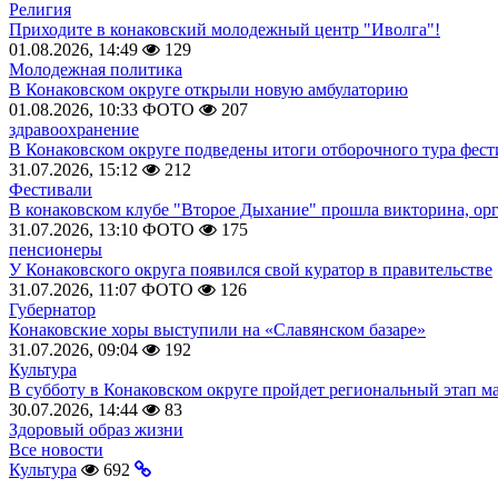
Религия
Приходите в конаковский молодежный центр "Иволга"!
01.08.2026, 14:49
129
Молодежная политика
В Конаковском округе открыли новую амбулаторию
01.08.2026, 10:33
ФОТО
207
здравоохранение
В Конаковском округе подведены итоги отборочного тура фест
31.07.2026, 15:12
212
Фестивали
В конаковском клубе "Второе Дыхание" прошла викторина, ор
31.07.2026, 13:10
ФОТО
175
пенсионеры
У Конаковского округа появился свой куратор в правительстве
31.07.2026, 11:07
ФОТО
126
Губернатор
Конаковские хоры выступили на «Славянском базаре»
31.07.2026, 09:04
192
Культура
В субботу в Конаковском округе пройдет региональный этап м
30.07.2026, 14:44
83
Здоровый образ жизни
Все новости
Культура
692