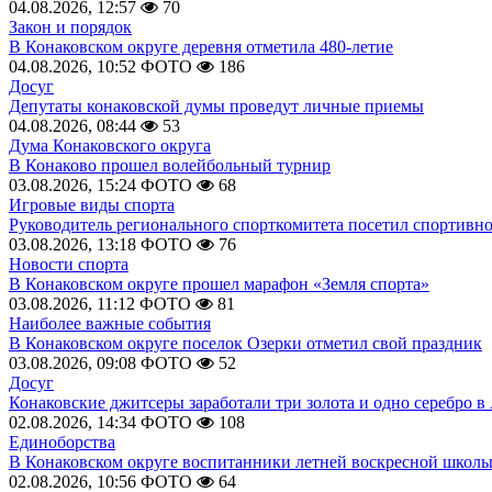
04.08.2026, 12:57
70
Закон и порядок
В Конаковском округе деревня отметила 480-летие
04.08.2026, 10:52
ФОТО
186
Досуг
Депутаты конаковской думы проведут личные приемы
04.08.2026, 08:44
53
Дума Конаковского округа
В Конаково прошел волейбольный турнир
03.08.2026, 15:24
ФОТО
68
Игровые виды спорта
Руководитель регионального спорткомитета посетил спортивн
03.08.2026, 13:18
ФОТО
76
Новости спорта
В Конаковском округе прошел марафон «Земля спорта»
03.08.2026, 11:12
ФОТО
81
Наиболее важные события
В Конаковском округе поселок Озерки отметил свой праздник
03.08.2026, 09:08
ФОТО
52
Досуг
Конаковские джитсеры заработали три золота и одно серебро в
02.08.2026, 14:34
ФОТО
108
Единоборства
В Конаковском округе воспитанники летней воскресной школы
02.08.2026, 10:56
ФОТО
64