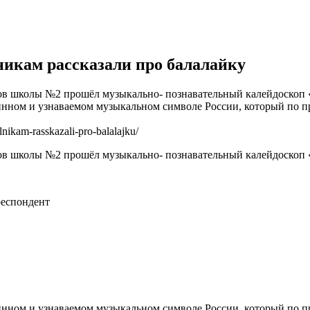
никам рассказали про балалайку
ссов школы №2 прошёл музыкально- познавательный калейдоскоп 
ринном и узнаваемом музыкальном символе России, который по 
nikam-rasskazali-pro-balalajku/
сов школы №2 прошёл музыкально- познавательный калейдоскоп «
еспондент
ринном и узнаваемом музыкальном символе России, который по 