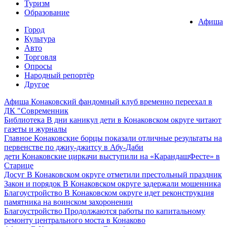
Туризм
Образование
Афиша
Город
Культура
Авто
Торговля
Опросы
Народный репортёр
Другое
Афиша
Конаковский фандомный клуб временно переехал в
ДК "Современник
Библиотека
В дни каникул дети в Конаковском округе читают
газеты и журналы
Главное
Конаковские борцы показали отличные результаты на
первенстве по джиу-джитсу в Абу-Даби
дети
Конаковские циркачи выступили на «КарандашФесте» в
Старице
Досуг
В Конаковском округе отметили престольный праздник
Закон и порядок
В Конаковском округе задержали мошенника
Благоустройство
В Конаковском округе идет реконструкция
памятника на воинском захоронении
Благоустройство
Продолжаются работы по капитальному
ремонту центрального моста в Конаково