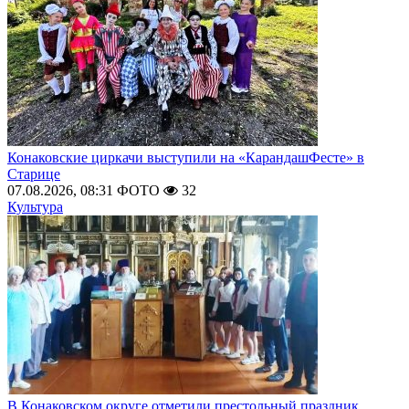
Конаковские циркачи выступили на «КарандашФесте» в
Старице
07.08.2026, 08:31
ФОТО
32
Культура
В Конаковском округе отметили престольный праздник