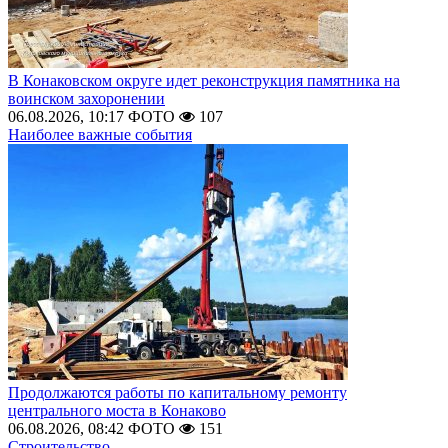
В Конаковском округе идет реконструкция памятника на
воинском захоронении
06.08.2026, 10:17
ФОТО
107
Наиболее важные события
Продолжаются работы по капитальному ремонту
центрального моста в Конаково
06.08.2026, 08:42
ФОТО
151
Строительство