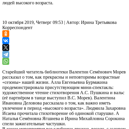
людей высокого возраста.
10 октября 2019, Четверг 09:53
|
Автор:
Ирина Третьякова
Корреспондент
Старейший читатель библиотеки Валентин Семёнович Морев
рассказал о том, как прекрасны и неповторимы возрастные
«сезоны» нашей жизни.
Алла Евгеньевна Бурмакина
продемонстрировала присутствующим мини-спектакль:
художественное чтение стихотворения А.С. Пушкина и вальс
(её партнёром в танце выступил В.С. Морев).
Валентина
Ивановна Деловова рассказала о том, как важно иметь
увлечение в период «высокого возраста».
Людмила Захаровна
Исаева прочитала стихотворение об одинокой старушке.
А
Наталья Семёновна Ягшиева и Ирина Михайловна Сорокина
спели зажигательные частушки.
В конце мероприятия все клубники дружно, весело, с задором