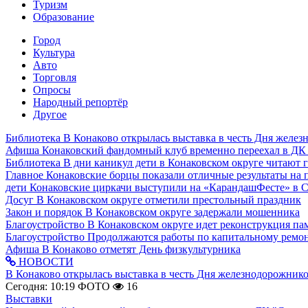
Туризм
Образование
Город
Культура
Авто
Торговля
Опросы
Народный репортёр
Другое
Библиотека
В Конаково открылась выставка в честь Дня желе
Афиша
Конаковский фандомный клуб временно переехал в ДК
Библиотека
В дни каникул дети в Конаковском округе читают 
Главное
Конаковские борцы показали отличные результаты на 
дети
Конаковские циркачи выступили на «КарандашФесте» в 
Досуг
В Конаковском округе отметили престольный праздник
Закон и порядок
В Конаковском округе задержали мошенника
Благоустройство
В Конаковском округе идет реконструкция па
Благоустройство
Продолжаются работы по капитальному ремон
Афиша
В Конаково отметят День физкультурника
НОВОСТИ
В Конаково открылась выставка в честь Дня железнодорожник
Сегодня: 10:19
ФОТО
16
Выставки