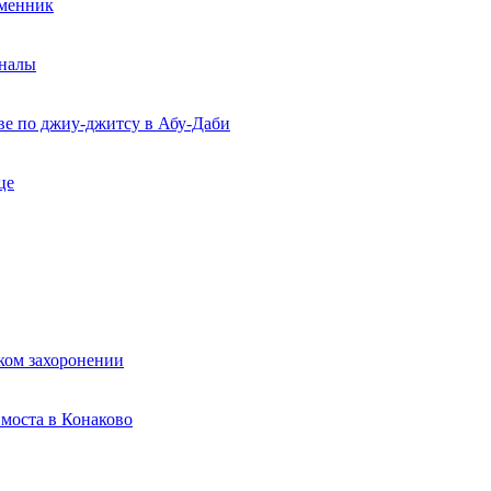
еменник
рналы
ве по джиу-джитсу в Абу-Даби
це
ком захоронении
моста в Конаково