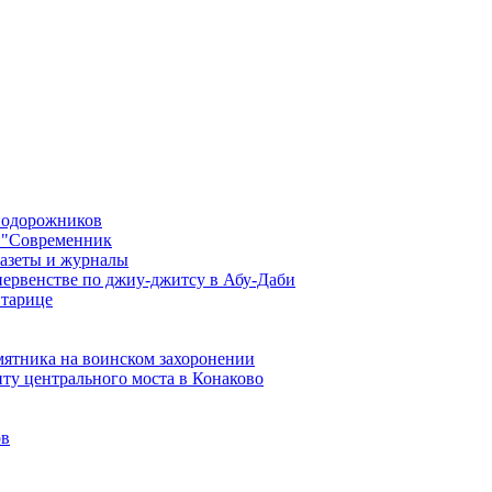
знодорожников
 "Современник
газеты и журналы
первенстве по джиу-джитсу в Абу-Даби
Старице
мятника на воинском захоронении
ту центрального моста в Конаково
ов