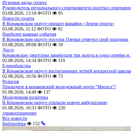
Игровые виды спорта
Руководитель регионального спорткомитета посетил спортивн
03.08.2026, 13:18
ФОТО
95
Новости спорта
В Конаковском округе прошел марафон «Земля спорта»
03.08.2026, 11:12
ФОТО
92
Наиболее важные события
В Конаковском округе поселок Озерки отметил свой праздник
03.08.2026, 09:08
ФОТО
59
Досуг
Конаковские джитсеры заработали три золота и одно серебро в
02.08.2026, 14:34
ФОТО
119
Единоборства
В Конаковском округе воспитанники летней воскресной школы
02.08.2026, 10:56
ФОТО
73
Религия
Приходите в конаковский молодежный центр "Иволга"!
01.08.2026, 14:49
137
Молодежная политика
В Конаковском округе открыли новую амбулаторию
01.08.2026, 10:33
ФОТО
220
здравоохранение
Все новости
Библиотека
152