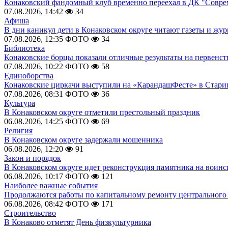
Конаковский фандомный клуб временно переехал в ДК "Совр
07.08.2026, 14:42
34
Афиша
В дни каникул дети в Конаковском округе читают газеты и жу
07.08.2026, 12:35
ФОТО
34
Библиотека
Конаковские борцы показали отличные результаты на первенст
07.08.2026, 10:22
ФОТО
58
Единоборства
Конаковские циркачи выступили на «КарандашФесте» в Стари
07.08.2026, 08:31
ФОТО
36
Культура
В Конаковском округе отметили престольный праздник
06.08.2026, 14:25
ФОТО
69
Религия
В Конаковском округе задержали мошенника
06.08.2026, 12:20
91
Закон и порядок
В Конаковском округе идет реконструкция памятника на воинс
06.08.2026, 10:17
ФОТО
121
Наиболее важные события
Продолжаются работы по капитальному ремонту центрального 
06.08.2026, 08:42
ФОТО
171
Строительство
В Конаково отметят День физкультурника