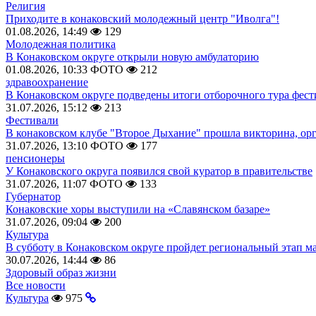
Религия
Приходите в конаковский молодежный центр "Иволга"!
01.08.2026, 14:49
129
Молодежная политика
В Конаковском округе открыли новую амбулаторию
01.08.2026, 10:33
ФОТО
212
здравоохранение
В Конаковском округе подведены итоги отборочного тура фест
31.07.2026, 15:12
213
Фестивали
В конаковском клубе "Второе Дыхание" прошла викторина, ор
31.07.2026, 13:10
ФОТО
177
пенсионеры
У Конаковского округа появился свой куратор в правительстве
31.07.2026, 11:07
ФОТО
133
Губернатор
Конаковские хоры выступили на «Славянском базаре»
31.07.2026, 09:04
200
Культура
В субботу в Конаковском округе пройдет региональный этап м
30.07.2026, 14:44
86
Здоровый образ жизни
Все новости
Культура
975