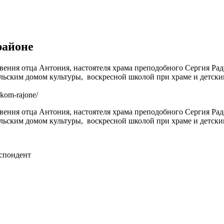
районе
ловения отца Антония, настоятеля храма преподобного Сергия Ра
льским домом культуры, воскресной школой при храме и детски
skom-rajone/
ловения отца Антония, настоятеля храма преподобного Сергия Ра
льским домом культуры, воскресной школой при храме и детским
спондент