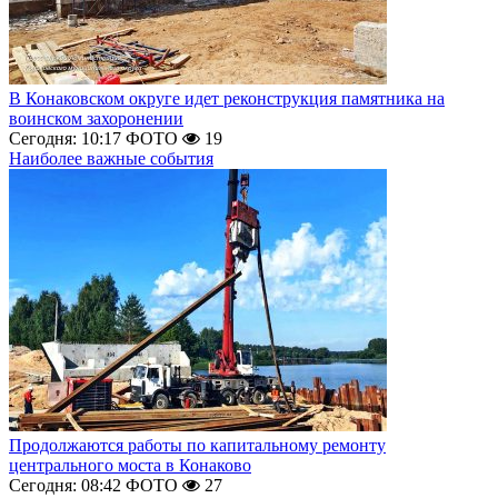
В Конаковском округе идет реконструкция памятника на
воинском захоронении
Сегодня: 10:17
ФОТО
19
Наиболее важные события
Продолжаются работы по капитальному ремонту
центрального моста в Конаково
Сегодня: 08:42
ФОТО
27