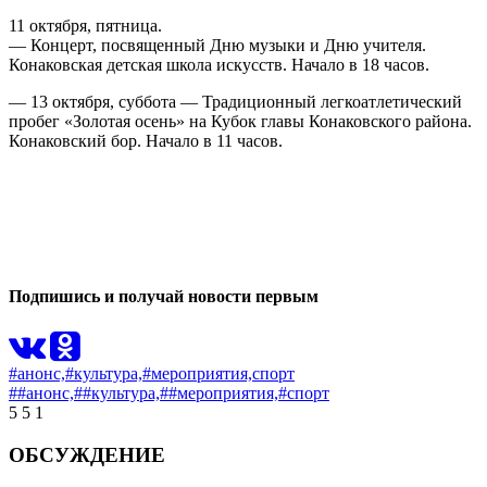
11 октября, пятница.
— Концерт, посвященный Дню музыки и Дню учителя.
Конаковская детская школа искусств. Начало в 18 часов.
— 13 октября, суббота — Традиционный легкоатлетический
пробег «Золотая осень» на Кубок главы Конаковского района.
Конаковский бор. Начало в 11 часов.
0
0
Подпишись и получай новости первым
#анонс,
#культура,
#мероприятия,
спорт
##анонс,
##культура,
##мероприятия,
#спорт
5
5
1
ОБСУЖДЕНИЕ