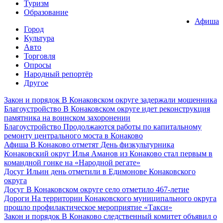
Туризм
Образование
Афиша
Город
Культура
Авто
Торговля
Опросы
Народный репортёр
Другое
Закон и порядок
В Конаковском округе задержали мошенника
Благоустройство
В Конаковском округе идет реконструкция
памятника на воинском захоронении
Благоустройство
Продолжаются работы по капитальному
ремонту центрального моста в Конаково
Афиша
В Конаково отметят День физкультурника
Конаковский округ
Илья Аманов из Конаково стал первым в
командной гонке на «Народной регате»
Досуг
Ильин день отметили в Едимонове Конаковского
округа
Досуг
В Конаковском округе село отметило 467-летие
Дороги
На территории Конаковского муниципального округа
прошло профилактическое мероприятие «Такси»
Закон и порядок
В Конаково следственный комитет объявил о