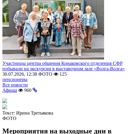
Участницы центра общения Конаковского отделения СФР
побывали на экскурсии в выставочном зале «Волга-Волга»
30.07.2026, 12:38
ФОТО
125
пенсионеры
Все новости
Афиша
960
Текст:
Ирина Третьякова
ФОТО
Мероприятия на выходные дни в