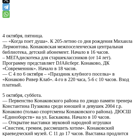
4 октября, пятница.
— «Когда поет душа». К 205-летию со дня рождения Михаила
Лермонтова. Конаковская межпоселенческая центральная
библиотека, детский абонемент. Начало в 16 часов.
– МЕГАдискотека для старшеклассников (от 14 лет).
Программу представляет DJАйсберг. Конаково, ДК
«Современник». Начало в 18 часов.
— С 4 по 6 октября – «Праздник клубного поселка» в
«Конаково Ривер Клаб». 4-го в 220 часа, 5-6 с 10 часов. Вход
платный.
5 октября, суббота.
— Первенство Конаковского района по дзюдо памяти тренера
Константина Пузакова среди юношей и девушек 2004 г.р.
Конаково (только спортсмены Конаковского района). ДЮСШ
«Единоборств» на ул. Баскакова. Начало в 10 часов.
— Открытие выставки звуковой народной игрушки
«Свистим, гремим, рассмешить хотим». Конаковский
краеведческий музей. С 11 до 17 часов. Выставка продлится