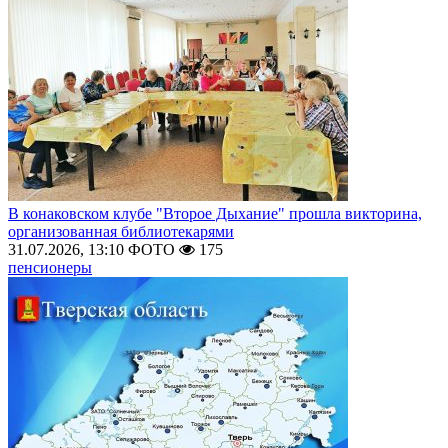
В конаковском клубе "Второе Дыхание" прошла викторина,
организованная библиотекарями
31.07.2026, 13:10
ФОТО
175
пенсионеры