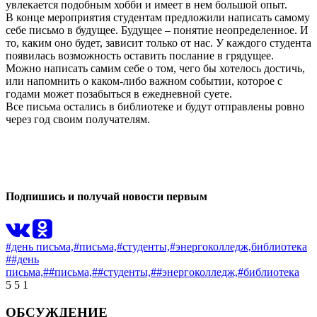
увлекается подобным хобби и имеет в нем большой опыт.
В конце мероприятия студентам предложили написать самому
себе письмо в будущее. Будущее – понятие неопределенное. И
то, каким оно будет, зависит только от нас. У каждого студента
появилась возможность оставить послание в грядущее.
Можно написать самим себе о том, чего бы хотелось достичь,
или напомнить о каком-либо важном событии, которое с
годами может позабыться в ежедневной суете.
Все письма остались в библиотеке и будут отправлены ровно
через год своим получателям.
0
0
Подпишись и получай новости первым
#день письма,
#письма,
#студенты,
#энергоколледж,
библиотека
##день
письма,
##письма,
##студенты,
##энергоколледж,
#библиотека
5
5
1
ОБСУЖДЕНИЕ