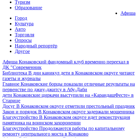
Туризм
Образование
Афиша
Город
Культура
Авто
Торговля
Опросы
Народный репортёр
Другое
Афиша
Конаковский фандомный клуб временно переехал в
ДК "Современник
Библиотека
В дни каникул дети в Конаковском округе читают
газеты и журналы
Главное
Конаковские борцы показали отличные результаты на
первенстве по джиу-джитсу в Абу-Даби
дети
Конаковские циркачи выступили на «КарандашФесте» в
Старице
Досуг
В Конаковском округе отметили престольный праздник
Закон и порядок
В Конаковском округе задержали мошенника
Благоустройство
В Конаковском округе идет реконструкция
памятника на воинском захоронении
Благоустройство
Продолжаются работы по капитальному
ремонту центрального моста в Конаково