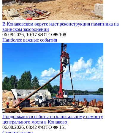
В Конаковском округе идет реконструкция памятника на
воинском захоронении
06.08.2026, 10:17
ФОТО
108
Наиболее важные события
Продолжаются работы по капитальному ремонту
центрального моста в Конаково
06.08.2026, 08:42
ФОТО
151
Строительство