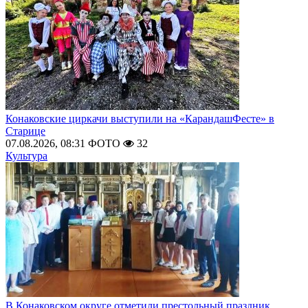
Конаковские циркачи выступили на «КарандашФесте» в
Старице
07.08.2026, 08:31
ФОТО
32
Культура
В Конаковском округе отметили престольный праздник