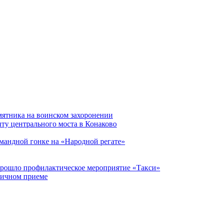
мятника на воинском захоронении
ту центрального моста в Конаково
мандной гонке на «Народной регате»
прошло профилактическое мероприятие «Такси»
личном приеме