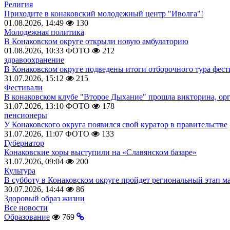
Религия
Приходите в конаковский молодежный центр "Иволга"!
01.08.2026, 14:49
130
Молодежная политика
В Конаковском округе открыли новую амбулаторию
01.08.2026, 10:33
ФОТО
212
здравоохранение
В Конаковском округе подведены итоги отборочного тура фест
31.07.2026, 15:12
215
Фестивали
В конаковском клубе "Второе Дыхание" прошла викторина, ор
31.07.2026, 13:10
ФОТО
178
пенсионеры
У Конаковского округа появился свой куратор в правительстве
31.07.2026, 11:07
ФОТО
133
Губернатор
Конаковские хоры выступили на «Славянском базаре»
31.07.2026, 09:04
200
Культура
В субботу в Конаковском округе пройдет региональный этап м
30.07.2026, 14:44
86
Здоровый образ жизни
Все новости
Образование
769