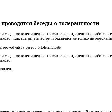
проводятся беседы о толерантности
ии среди молодежи педагоги-психологи отделения по работе с 
ково. Как всегда, эти встречи оказались не только интересны
i-provodyatsya-besedy-o-tolerantnosti/
ии среди молодежи педагоги-психологи отделения по работе с 
наково.
пондент
аполненными играми, тренингами, но и полезными. Ведь на терр