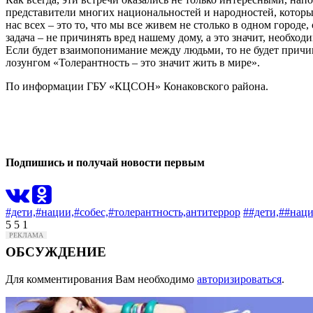
представители многих национальностей и народностей, которые 
нас всех – это то, что мы все живем не столько в одном городе
задача – не причинять вред нашему дому, а это значит, необхо
Если будет взаимопонимание между людьми, то не будет причин
лозунгом «Толерантность – это значит жить в мире».
По информации ГБУ «КЦСОН» Конаковского района.
0
0
Подпишись и получай новости первым
#дети,
#нации,
#собес,
#толерантность,
антитеррор
##дети,
##наци
5
5
1
ОБСУЖДЕНИЕ
Для комментирования Вам необходимо
авторизироваться
.