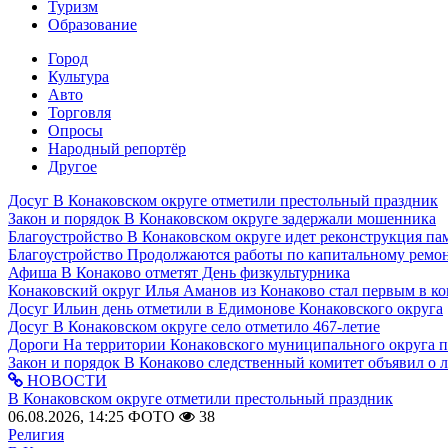
Туризм
Образование
Город
Культура
Авто
Торговля
Опросы
Народный репортёр
Другое
Досуг
В Конаковском округе отметили престольный праздник
Закон и порядок
В Конаковском округе задержали мошенника
Благоустройство
В Конаковском округе идет реконструкция па
Благоустройство
Продолжаются работы по капитальному ремон
Афиша
В Конаково отметят День физкультурника
Конаковский округ
Илья Аманов из Конаково стал первым в ко
Досуг
Ильин день отметили в Едимонове Конаковского округа
Досуг
В Конаковском округе село отметило 467-летие
Дороги
На территории Конаковского муниципального округа 
Закон и порядок
В Конаково следственный комитет объявил о 
НОВОСТИ
В Конаковском округе отметили престольный праздник
06.08.2026, 14:25
ФОТО
38
Религия