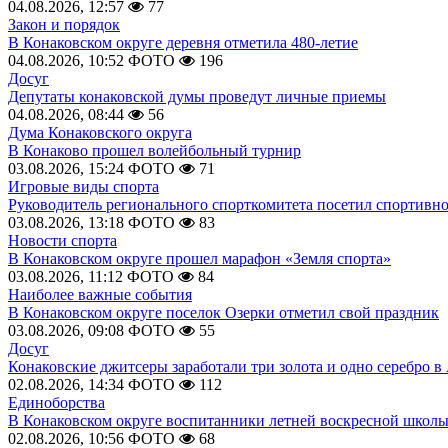
04.08.2026, 12:57
77
Закон и порядок
В Конаковском округе деревня отметила 480-летие
04.08.2026, 10:52
ФОТО
196
Досуг
Депутаты конаковской думы проведут личные приемы
04.08.2026, 08:44
56
Дума Конаковского округа
В Конаково прошел волейбольный турнир
03.08.2026, 15:24
ФОТО
71
Игровые виды спорта
Руководитель регионального спорткомитета посетил спортивн
03.08.2026, 13:18
ФОТО
83
Новости спорта
В Конаковском округе прошел марафон «Земля спорта»
03.08.2026, 11:12
ФОТО
84
Наиболее важные события
В Конаковском округе поселок Озерки отметил свой праздник
03.08.2026, 09:08
ФОТО
55
Досуг
Конаковские джитсеры заработали три золота и одно серебро в
02.08.2026, 14:34
ФОТО
112
Единоборства
В Конаковском округе воспитанники летней воскресной школы
02.08.2026, 10:56
ФОТО
68