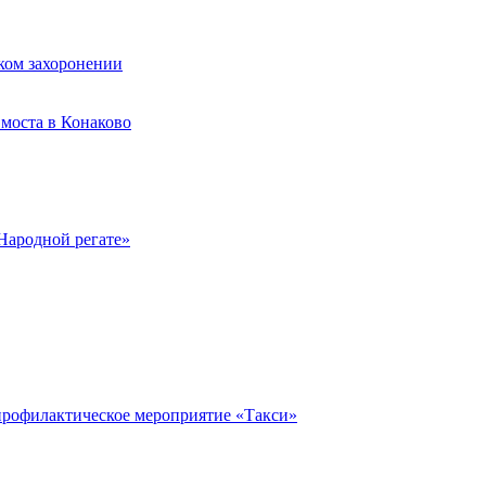
ком захоронении
моста в Конаково
Народной регате»
профилактическое мероприятие «Такси»