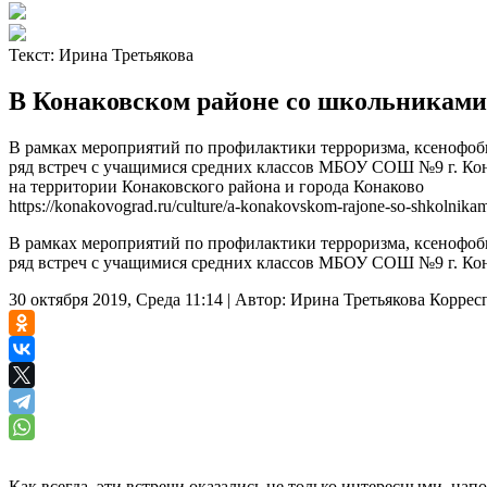
Текст:
Ирина Третьякова
В Конаковском районе со школьниками 
В рамках мероприятий по профилактики терроризма, ксенофоб
ряд встреч с учащимися средних классов МБОУ СОШ №9 г. Кона
на территории Конаковского района и города Конаково
https://konakovograd.ru/culture/a-konakovskom-rajone-so-shkolnikam
В рамках мероприятий по профилактики терроризма, ксенофоб
ряд встреч с учащимися средних классов МБОУ СОШ №9 г. Ко
30 октября 2019, Среда 11:14
|
Автор:
Ирина Третьякова
Коррес
Как всегда, эти встречи оказались не только интересными, н