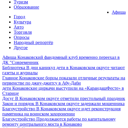
Туризм
Образование
Афиша
Город
Культура
Авто
Торговля
Опросы
Народный репортёр
Другое
Афиша
Конаковский фандомный клуб временно переехал в
ДК "Современник
Библиотека
В дни каникул дети в Конаковском округе читают
газеты и журналы
Главное
Конаковские борцы показали отличные результаты на
первенстве по джиу-джитсу в Абу-Даби
дети
Конаковские циркачи выступили на «КарандашФесте» в
Старице
Досуг
В Конаковском округе отметили престольный праздник
Закон и порядок
В Конаковском округе задержали мошенника
Благоустройство
В Конаковском округе идет реконструкция
памятника на воинском захоронении
Благоустройство
Продолжаются работы по капитальному
ремонту центрального моста в Конаково