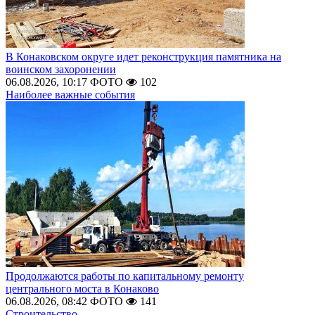
В Конаковском округе идет реконструкция памятника на
воинском захоронении
06.08.2026, 10:17
ФОТО
102
Наиболее важные события
Продолжаются работы по капитальному ремонту
центрального моста в Конаково
06.08.2026, 08:42
ФОТО
141
Строительство