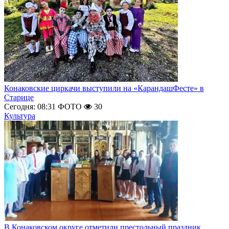
Конаковские циркачи выступили на «КарандашФесте» в
Старице
Сегодня: 08:31
ФОТО
30
Культура
В Конаковском округе отметили престольный праздник