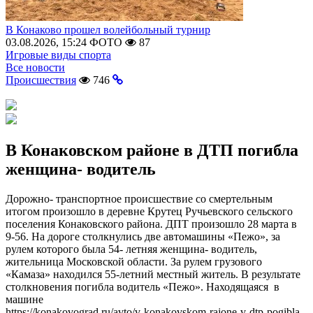
В Конаково прошел волейбольный турнир
03.08.2026, 15:24
ФОТО
87
Игровые виды спорта
Все новости
Происшествия
746
В Конаковском районе в ДТП погибла
женщина- водитель
Дорожно- транспортное происшествие со смертельным
итогом произошло в деревне Крутец Ручьевского сельского
поселения Конаковского района. ДПТ произошло 28 марта в
9-56. На дороге столкнулись две автомашины «Пежо», за
рулем которого была 54- летняя женщина- водитель,
жительница Московской области. За рулем грузового
«Камаза» находился 55-летний местный житель. В результате
столкновения погибла водитель «Пежо». Находящаяся в
машине
https://konakovograd.ru/avto/v-konakovskom-rajone-v-dtp-pogibla-