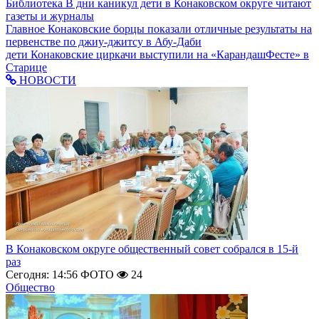
Библиотека
В дни каникул дети в Конаковском округе читают
газеты и журналы
Главное
Конаковские борцы показали отличные результаты на
первенстве по джиу-джитсу в Абу-Даби
дети
Конаковские циркачи выступили на «КарандашФесте» в
Старице
НОВОСТИ
В Конаковском округе общественный совет собрался в 15-й
раз
Сегодня: 14:56
ФОТО
24
Общество