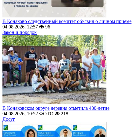
В Конаково следственный комитет объявил о личном приеме
04.08.2026, 12:57
96
Закон и порядок
В Конаковском округе деревня отметила 480-летие
04.08.2026, 10:52
ФОТО
218
Досуг