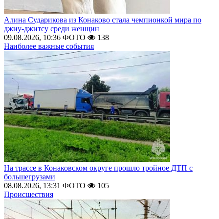
Алина Сударикова из Конаково стала чемпионкой мира по
джиу-джитсу среди женщин
09.08.2026, 10:36
ФОТО
138
Наиболее важные события
На трассе в Конаковском округе прошло тройное ДТП с
большегрузами
08.08.2026, 13:31
ФОТО
105
Происшествия