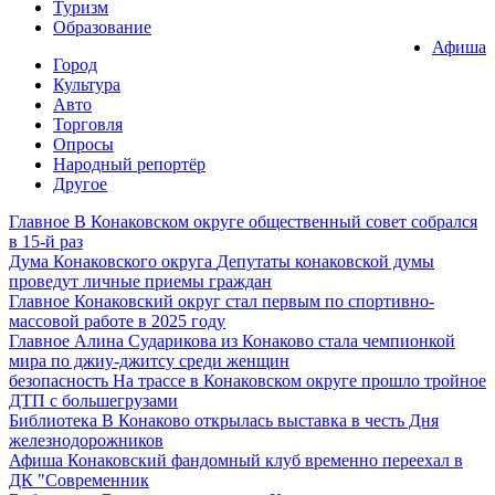
Туризм
Образование
Афиша
Город
Культура
Авто
Торговля
Опросы
Народный репортёр
Другое
Главное
В Конаковском округе общественный совет собрался
в 15-й раз
Дума Конаковского округа
Депутаты конаковской думы
проведут личные приемы граждан
Главное
Конаковский округ стал первым по спортивно-
массовой работе в 2025 году
Главное
Алина Сударикова из Конаково стала чемпионкой
мира по джиу-джитсу среди женщин
безопасность
На трассе в Конаковском округе прошло тройное
ДТП с большегрузами
Библиотека
В Конаково открылась выставка в честь Дня
железнодорожников
Афиша
Конаковский фандомный клуб временно переехал в
ДК "Современник