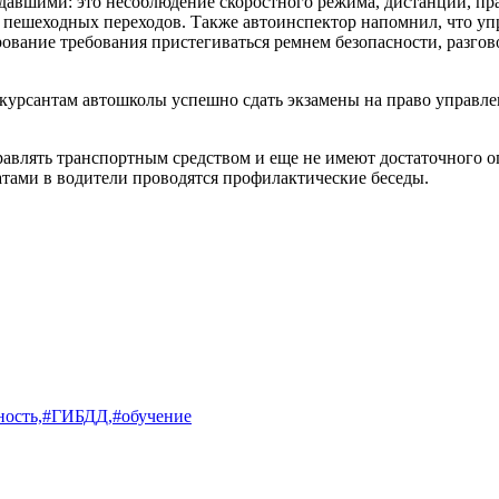
давшими: это несоблюдение скоростного режима, дистанции, пр
 пешеходных переходов. Также автоинспектор напомнил, что уп
ование требования пристегиваться ремнем безопасности, разгов
курсантам автошколы успешно сдать экзамены на право управле
авлять транспортным средством и еще не имеют достаточного о
тами в водители проводятся профилактические беседы.
ность,
#ГИБДД,
#обучение