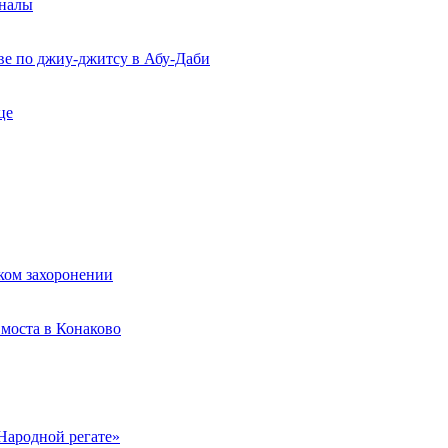
рналы
ве по джиу-джитсу в Абу-Даби
це
ком захоронении
моста в Конаково
Народной регате»