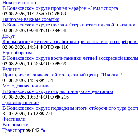
Новости спорта
В Конаковском округе прошел марафон «Земля спорта»
03.08.2026, 11:12
ФОТО
88
Наиболее важные события
В Конаковском округе поселок Озерки отметил свой праздник
03.08.2026, 09:08
ФОТО
58
Досуг
Конаковские джитсеры заработали три золота и одно серебро в
02.08.2026, 14:34
ФОТО
116
Единоборства
В Конаковском округе воспитанники летней воскресной школы
02.08.2026, 10:56
ФОТО
69
Религия
Приходите в конаковский молодежный центр "Иволга"!
01.08.2026, 14:49
134
Молодежная политика
В Конаковском округе открыли новую амбулаторию
01.08.2026, 10:33
ФОТО
216
здравоохранение
В Конаковском округе подведены итоги отборочного тура фест
31.07.2026, 15:12
221
Фестивали
Все новости
Транспорт
842