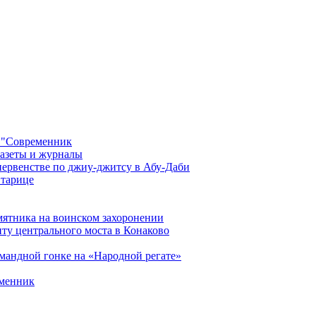
 "Современник
газеты и журналы
первенстве по джиу-джитсу в Абу-Даби
Старице
мятника на воинском захоронении
ту центрального моста в Конаково
мандной гонке на «Народной регате»
еменник