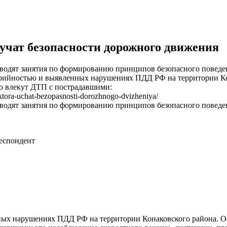
учат безопасности дорожного движения
одят занятия по формированию принципов безопасного поведен
варийностью и выявленных нарушениях ПДД РФ на территории Ко
о влекут ДТП с пострадавшими:
ktora-uchat-bezopasnosti-dorozhnogo-dvizheniya/
одят занятия по формированию принципов безопасного поведен
еспондент
ных нарушениях ПДД РФ на территории Конаковского района. Ос