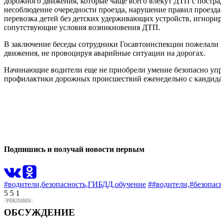
дорожного движения, которые чаще всего влекут ДТП с постра
несоблюдение очередности проезда, нарушение правил проезда
перевозка детей без детских удерживающих устройств, игнорир
сопутствующие условия возникновения ДТП.
В заключение беседы сотрудники Госавтоинспекции пожелали 
движения, не провоцируя аварийные ситуации на дорогах.
Начинающие водители еще не приобрели умение безопасно упр
профилактики дорожных происшествий еженедельно с кандида
0
0
Подпишись и получай новости первым
#водители,
безопасность,
ГИБДД,
обучение
##водители,
#безопас
5
5
1
ОБСУЖДЕНИЕ