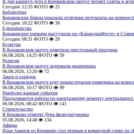
В дни каникул дети в Конаковском округе читают газеты и жу
Сегодня: 12:35
ФОТО
25
Библиотека
Конаковские борцы показали отличные результаты на первенст
Сегодня: 10:22
ФОТО
38
Единоборства
Конаковские циркачи выступили на «КарандашФесте» в Стари
Сегодня: 08:31
ФОТО
29
Культура
В Конаковском округе отметили престольный праздник
06.08.2026, 14:25
ФОТО
59
Религия
В Конаковском округе задержали мошенника
06.08.2026, 12:20
72
Закон и порядок
В Конаковском округе идет реконструкция памятника на воинс
06.08.2026, 10:17
ФОТО
99
Наиболее важные события
Продолжаются работы по капитальному ремонту центрального 
06.08.2026, 08:42
ФОТО
141
Строительство
В Конаково отметят День физкультурника
05.08.2026, 14:48
134
Афиша
Илья Аманов из Конаково стал первым в командной гонке на «