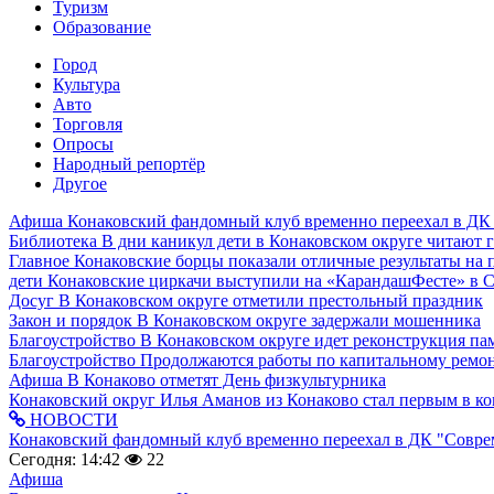
Туризм
Образование
Город
Культура
Авто
Торговля
Опросы
Народный репортёр
Другое
Афиша
Конаковский фандомный клуб временно переехал в ДК
Библиотека
В дни каникул дети в Конаковском округе читают 
Главное
Конаковские борцы показали отличные результаты на 
дети
Конаковские циркачи выступили на «КарандашФесте» в 
Досуг
В Конаковском округе отметили престольный праздник
Закон и порядок
В Конаковском округе задержали мошенника
Благоустройство
В Конаковском округе идет реконструкция па
Благоустройство
Продолжаются работы по капитальному ремон
Афиша
В Конаково отметят День физкультурника
Конаковский округ
Илья Аманов из Конаково стал первым в ко
НОВОСТИ
Конаковский фандомный клуб временно переехал в ДК "Совр
Сегодня: 14:42
22
Афиша