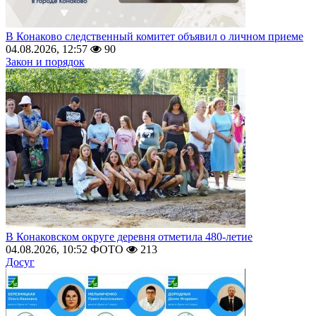
В Конаково следственный комитет объявил о личном приеме
04.08.2026, 12:57
90
Закон и порядок
В Конаковском округе деревня отметила 480-летие
04.08.2026, 10:52
ФОТО
213
Досуг