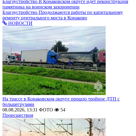
Благоустройство
В Конаковском округе идет реконструкция
памятника на воинском захоронении
Благоустройство
Продолжаются работы по капитальному
ремонту центрального моста в Конаково
НОВОСТИ
На трассе в Конаковском округе прошло тройное ДТП с
большегрузами
08.08.2026, 13:31
ФОТО
54
Происшествия