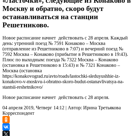
«Ласточки», следующие из Конаково в
Москву и обратно, скоро будут
останавливаться на станции
Решетниково.
Новое расписание начнет действовать с 28 апреля. Каждый
день: утренний поезд № 7591 Конаково – Москва
(отправление из Решетниково в 7:07) и вечерний поезд №
7592 Москва – Конаково (прибытие в Решетниково в 19:43).
Плюс по выходным: поезда № 7322 Москва – Конаково
(остановка в Решетниково в 15:43) и № 7321 Конаково –
Москва (остановка
https://konakovograd.ru/avto/roads/lastochki-sleduyushhie-iz-
konakovo-v-moskvu-i-obratno-skoro-budut-ostanavlivatsya-na-
stantsii-reshetnikovo/
Новое расписание начнет действовать с 28 апреля.
04 апреля 2019, Четверг 14:12
|
Автор:
Ирина Третьякова
Корреспондент