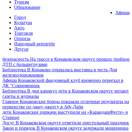
Туризм
Образование
Афиша
Город
Культура
Авто
Торговля
Опросы
Народный репортёр
Другое
безопасность
На трассе в Конаковском округе прошло тройное
ДТП с большегрузами
Библиотека
В Конаково открылась выставка в честь Дня
железнодорожников
Афиша
Конаковский фандомный клуб временно переехал в
ДК "Современник
Библиотека
В дни каникул дети в Конаковском округе читают
газеты и журналы
Главное
Конаковские борцы показали отличные результаты на
первенстве по джиу-джитсу в Абу-Даби
дети
Конаковские циркачи выступили на «КарандашФесте» в
Старице
Досуг
В Конаковском округе отметили престольный праздник
Закон и порядок
В Конаковском округе задержали мошенника